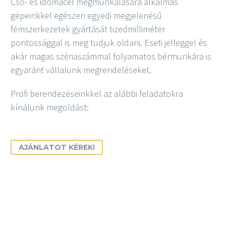
Cső- és idomacél megmunkálására alkalmas
gépeinkkel egészen egyedi megjelenésű
fémszerkezetek gyártását tizedmilliméter
pontossággal is meg tudjuk oldani. Eseti jelleggel és
akár magas szériaszámmal folyamatos bérmunkára is
egyaránt vállalunk megrendeléseket.
Profi berendezéseinkkel az alábbi feladatokra
kínálunk megoldást:
AJÁNLATOT KÉREK!