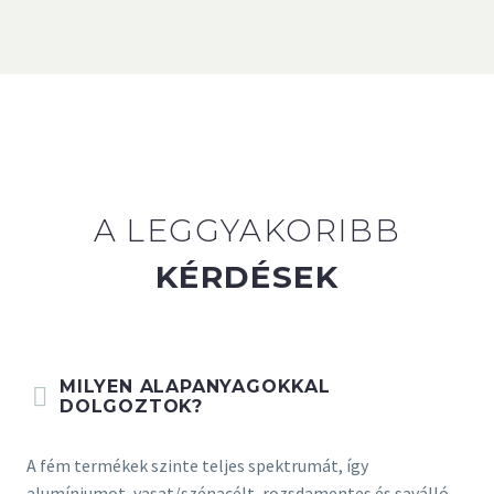
A LEGGYAKORIBB
KÉRDÉSEK
MILYEN ALAPANYAGOKKAL
DOLGOZTOK?
A fém termékek szinte teljes spektrumát, így
alumíniumot, vasat/szénacélt, rozsdamentes és saválló