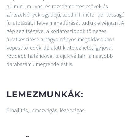
alumínium-, vas- és rozsdamentes csövek és
zártszelvények egyidejű, tizedmilliméter pontosságú
furatolását, illetve menetfúrását tudjuk elvégezni. A
gép segítségével a korlátoszlopok tömeges
furatkészítése a hagyományos megoldásokhoz
képest töredék idő alatt kivitelezhető, így jóval
rövidebb határidővel tudjuk vállalni a nagyobb
darabszámú megrendelést is.
LEMEZMUNKÁK:
Élhajlítás, lemezvágás, lézervágás