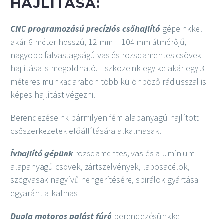
HAJLÍTÁSA:
CNC programozású precíziós csőhajlító
gépeinkkel
akár 6 méter hosszú, 12 mm – 104 mm átmérőjű,
nagyobb falvastagságú vas és rozsdamentes csövek
hajlítása is megoldható. Eszközeink egyike akár egy 3
méteres munkadarabon több különböző rádiusszal is
képes hajlítást végezni.
Berendezéseink bármilyen fém alapanyagú hajlított
csőszerkezetek előállítására alkalmasak.
Ívhajlító gépünk
rozsdamentes, vas és alumínium
alapanyagú csövek, zártszelvények, laposacélok,
szögvasak nagyívű hengerítésére, spirálok gyártása
egyaránt alkalmas
Dupla motoros palást fúró
berendezésünkkel